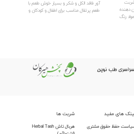
ی شربت
آور فاقد الکل و شکر و بسیار خوش طعم با
بدو تو
ن دهنده
طعم پرتقال مناسب برای اطفال و کودکان و
کودک
واد رنگ
بزرگسالان و مناسب برای افراد دیابتی حاوی
افسنتین ، عصاره ی به و عسل و سوربیتول
ینک های مفید
شربت ها
یاست حفظ حقوق مشتری
هربال تاش Herbal Tash
(اشتهاآور)