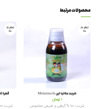
محصولات مرتبط
تمام ش
تمام ش
ده
ده
شربت ملانیا این Melanina In
قطره تاش کالم 30
1
تومان
شربت 100 % گیاهی و طبیعی مخصوص