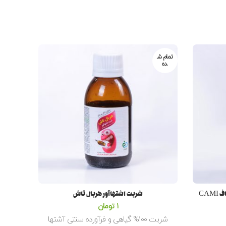
تمام ش
تمام ش
ده
ده
شربت سرماخوردگی (کودکان) کامی کاف CAMI
شربت اشتهاآور هربال تاش
1
تومان
شربت 100% گیاهی و فرآورده سنتی آشتها