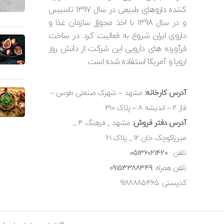
کننده داروهای طبیعی در سال 1397 تاسیس
و در سال 1398 با اخذ مجوزاز سازمان غذا و
داروی ایران شروع به فعالیت کرد. در ساخت
فرآورده های دارویی این شرکت از دانش روز
اروپا و آمریکا استفاده شده است.
آدرس کارخانه:
مشهد – شهرک صنعتی طوس –
فاز 2 – اندیشه 8 – پلاک 310
آدرس دفتر فروش:
مشهد _ فرهنگ ۴ _
میرزاکوچک خان ۱۲ _ پلاک ۶۱
تلفن :
05136021420
تلفن همراه:
09153388349
کدپستی: ۹۱۸۸۸۸۵۴۶۵