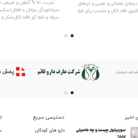
شربت 100 % گیاهی و طبیع
دردهای عضلانی و عصبی و دردهای
سرماخوردگی نوزادان و اطفال-تسکی
لیوی فاقد الکل و مناسب ربای افراد
سرفه و خلط آور فاقد الکل،شکر و م
دیابتی مناسب برای افراد بالای 12 سال حاوی
دهنده
عصاره بید
 اخیر
دسترسی سریع
ل
سوربیتول چیست و چه خاصیتی
دارو های کودکان
س
دارد؟