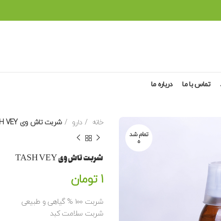
تماس با ما
درباره ما
خانه
دارو
شربت تاش وی TASH VEY
تمام شد
ه
شربت تاش وی TASH VEY
1
تومان
شربت 100 % گیاهی و طبیعی
شربت سلامت کبد