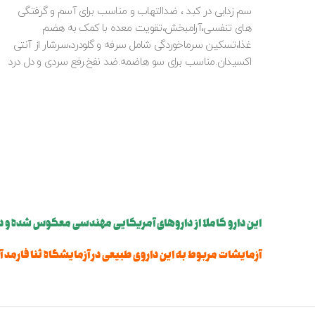
سم زدایی در کبد ، ضدالتهاب و مناسب برای آسم و گرفتگی
های تنفسی،آرامبخش،تقویت معده با کمک به هضم
غذا،تسکین سرماخوردگی شامل سرفه و گلودرد،سرشار از آنتی
اکسیدان.مناسب برای سو هاضمه.ضد نفخ.رفع سردی و دل درد
این دارو کاملا از داروهای آمریکایی مهندسی معکوس شده و دارای علامت FTA آم
آزمایشات مربوط به این داروی طبیعی در آزمایشگاه ثنا فارمد 