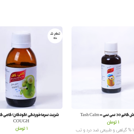
تمام ش
ده
 سی سی – Tash Calm
COUGH
1
تومان
1
تومان
شربت 100 % گیاهی و طبیعی ضد درد و تب