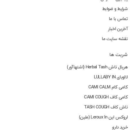
شرایط و ضوابط
تماس با ما
آخرین اخبار
نقشه سایت ما
شربت ها
هربال تاش Herbal Tash (اشتهاآور)
لالوبای LULLABY IN
کامی کام CAMI CALM
کامی کاف CAMI COUGH
تاش کاف TASH COUGH
لروکس این Leroux In (ملین)
خرید دارو