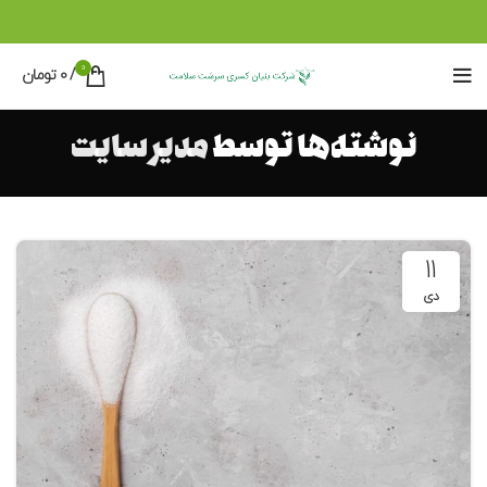
0
/
0
تومان
نوشته‌ها توسط
مدیر سایت
11
دی