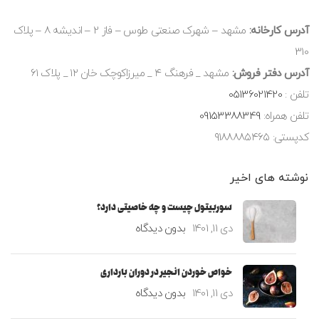
آدرس کارخانه:
مشهد – شهرک صنعتی طوس – فاز 2 – اندیشه 8 – پلاک
310
آدرس دفتر فروش:
مشهد _ فرهنگ ۴ _ میرزاکوچک خان ۱۲ _ پلاک ۶۱
تلفن :
05136021420
تلفن همراه:
09153388349
کدپستی: ۹۱۸۸۸۸۵۴۶۵
نوشته های اخیر
سوربیتول چیست و چه خاصیتی دارد؟
دی 11, 1401
بدون دیدگاه
خواص خوردن انجیر در دوران بارداری
دی 11, 1401
بدون دیدگاه