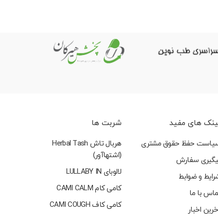
ینک های مفید
شربت ها
یاست حفظ حقوق مشتری
هربال تاش Herbal Tash
(اشتهاآور)
یگیری سفارش
لالوبای LULLABY IN
رایط و ضوابط
کامی کام CAMI CALM
ماس با ما
کامی کاف CAMI COUGH
خرین اخبار