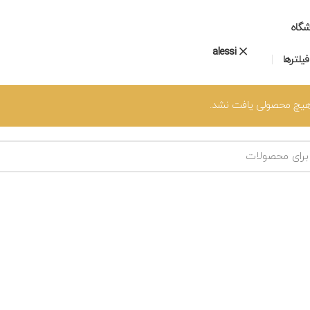
شگاه
alessi
یلترها
یچ محصولی یافت نشد.