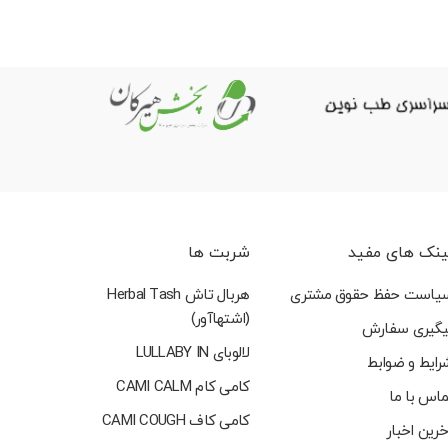
ینک های مفید
شربت ها
یاست حفظ حقوق مشتری
هربال تاش Herbal Tash
(اشتهاآور)
یگیری سفارش
لالوبای LULLABY IN
رایط و ضوابط
کامی کام CAMI CALM
ماس با ما
کامی کاف CAMI COUGH
خرین اخبار