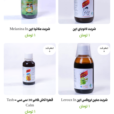
شربت لالوبای این
شربت ملانیا این Melanina In
1
تومان
1
تومان
تمام شد
تمام شد
ه
ه
شربت ملین لروکس این Leroux In
قطره تاش کالم 30 سی سی – Tash
Calm
1
تومان
1
تومان