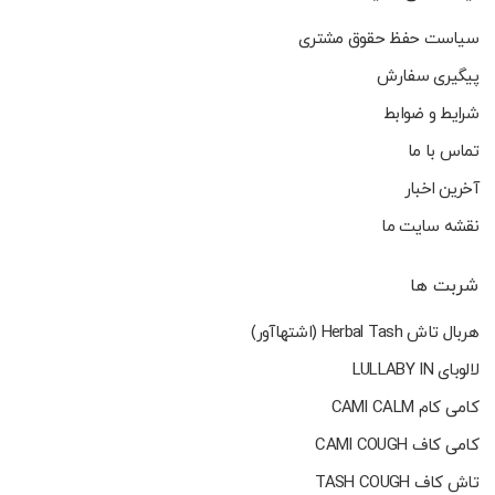
سیاست حفظ حقوق مشتری
پیگیری سفارش
شرایط و ضوابط
تماس با ما
آخرین اخبار
نقشه سایت ما
شربت ها
هربال تاش Herbal Tash (اشتهاآور)
لالوبای LULLABY IN
کامی کام CAMI CALM
کامی کاف CAMI COUGH
تاش کاف TASH COUGH