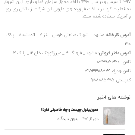
1397 تاسیس و در سال 1398 با اخذ مجوزاز سازمان غذا و داروی ایران شروع
به فعالیت کرد. در ساخت فرآورده های دارویی این شرکت از دانش روز اروپا
و آمریکا استفاده شده است.
آدرس کارخانه:
مشهد – شهرک صنعتی طوس – فاز 2 – اندیشه 8 – پلاک
310
آدرس دفتر فروش:
مشهد _ فرهنگ ۴ _ میرزاکوچک خان ۱۲ _ پلاک ۶۱
تلفن :
05136021420
تلفن همراه:
09153388349
کدپستی: ۹۱۸۸۸۸۵۴۶۵
نوشته های اخیر
سوربیتول چیست و چه خاصیتی دارد؟
دی 11, 1401
بدون دیدگاه