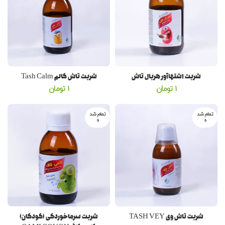
شربت اشتهاآور هربال تاش
شربت تاش کالم Tash Calm
1
تومان
1
تومان
تمام شد
تمام شد
ه
ه
شربت تاش وی TASH VEY
شربت سرماخوردگی (کودکان)