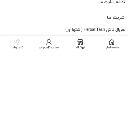
نقشه سایت ما
شربت ها
هربال تاش Herbal Tash (اشتهاآور)
لالوبای LULLABY IN
صفحه اصلی
فروشگاه
حساب کاربری من
تماس با ما
کامی کام CAMI CALM
کامی کاف CAMI COUGH
تاش کاف TASH COUGH
لروکس این Leroux In (ملین)
خرید دارو
© تمامی حقوق برای شرکت بنیان کسری سرشت سلامت محفوظ است .
طراحی سایت و پشتیبانی توسط
کانون رسانه ای عماد