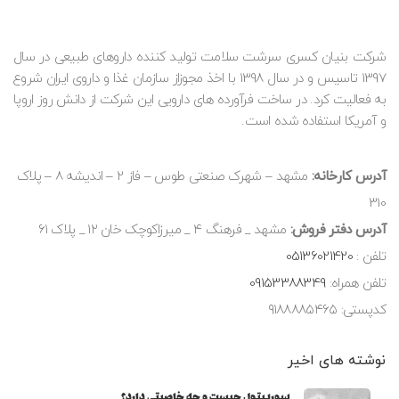
شرکت بنیان کسری سرشت سلامت تولید کننده داروهای طبیعی در سال
1397 تاسیس و در سال 1398 با اخذ مجوزاز سازمان غذا و داروی ایران شروع
به فعالیت کرد. در ساخت فرآورده های دارویی این شرکت از دانش روز اروپا
و آمریکا استفاده شده است.
آدرس کارخانه:
مشهد – شهرک صنعتی طوس – فاز 2 – اندیشه 8 – پلاک
310
آدرس دفتر فروش:
مشهد _ فرهنگ ۴ _ میرزاکوچک خان ۱۲ _ پلاک ۶۱
تلفن :
05136021420
تلفن همراه:
09153388349
کدپستی: ۹۱۸۸۸۸۵۴۶۵
نوشته های اخیر
سوربیتول چیست و چه خاصیتی دارد؟