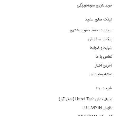
خرید داروی سرماخوردگی
لینک های مفید
سیاست حفظ حقوق مشتری
پیگیری سفارش
شرایط و ضوابط
تماس با ما
آخرین اخبار
نقشه سایت ما
شربت ها
هربال تاش Herbal Tash (اشتهاآور)
لالوبای LULLABY IN