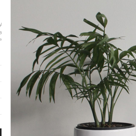
ل
و
م